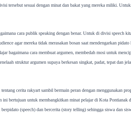
 divisi tersebut sesuai dengan minat dan bakat yang mereka miliki. Unt
r bagaimana cara publik speaking dengan benar. Untuk di divisi speech 
udience agar mereka tidak merasakan bosan saat mendengarkan pidato ki
ita belajar bagaimana cara membuat argumen, membedah mosi untuk menci
enelaah struktur argumen supaya berkesan singkat, padat, tepat dan jelas.
rita tentang cerita rakyart sambil bermain peran dengan menggunakan p
 ini bertujuan untuk membangkitkan minat pelajar di Kota Pontianak 
erpidato (speech) dan bercerita (story telling) sehingga siswa dan sis