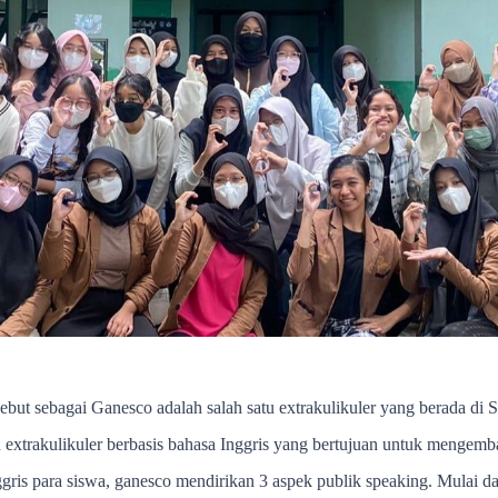
but sebagai Ganesco adalah salah satu extrakulikuler yang berada di
extrakulikuler berbasis bahasa Inggris yang bertujuan untuk mengemb
 para siswa, ganesco mendirikan 3 aspek publik speaking. Mulai dari d